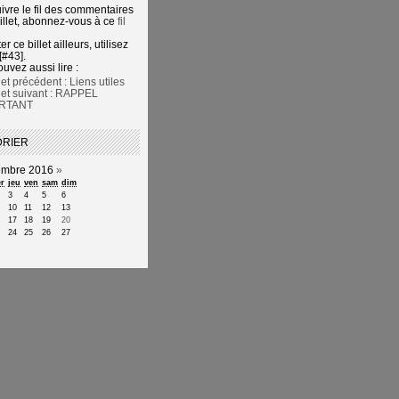
ivre le fil des commentaires
illet, abonnez-vous à ce
fil
er ce billet ailleurs, utilisez
[#43].
uvez aussi lire :
let précédent : Liens utiles
llet suivant : RAPPEL
RTANT
DRIER
mbre 2016
»
r
jeu
ven
sam
dim
3
4
5
6
10
11
12
13
17
18
19
20
24
25
26
27