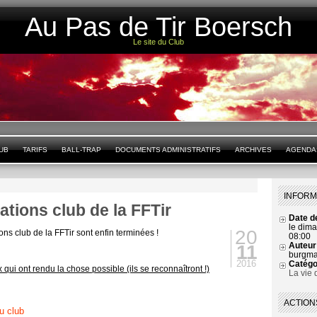
Au Pas de Tir Boersch
Le site du Club
LUB
TARIFS
BALL-TRAP
DOCUMENTS ADMINISTRATIFS
ARCHIVES
AGENDA
INFORM
tions club de la FFTir
Date de
le dim
20
ns club de la FFTir sont enfin terminées !
08:00
Auteur
11
burgm
2016
Catégo
qui ont rendu la chose possible (ils se reconnaîtront !)
La vie 
ACTION
u club