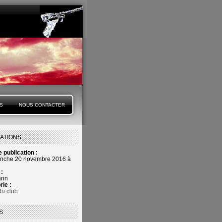
S
NOUS CONTACTER
ATIONS
 publication :
anche 20 novembre 2016 à
 :
ann
rie :
du club
S