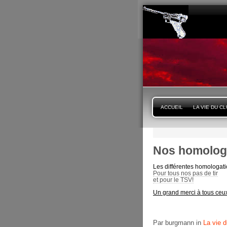
ACCUEIL
LA VIE DU C
Nos homologa
Les différentes homologatio
Pour tous nos pas de tir
et pour le TSV!
Un grand merci à tous ceux 
Par burgmann in
La vie d