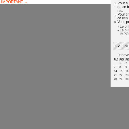
 IMPORTANT →
Pour su
de ce b
rss
.
Pour cit
ce
lien
Vous po
Le bil
Le bi
IMPO
CALEN
«
nove
lun
mar
me
1
2
7
8
9
14
15
16
21
22
23
28
29
30